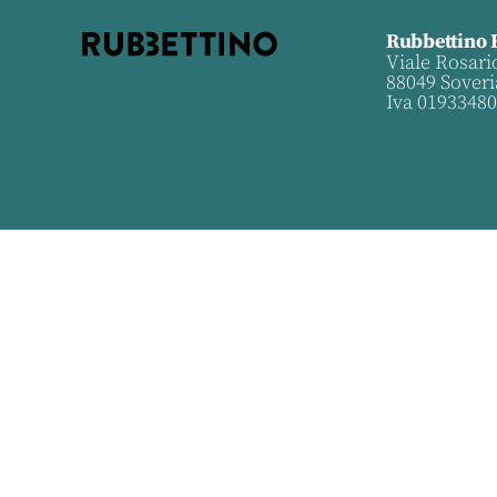
Rubbettino 
Viale Rosari
88049 Soveri
Iva 0193348