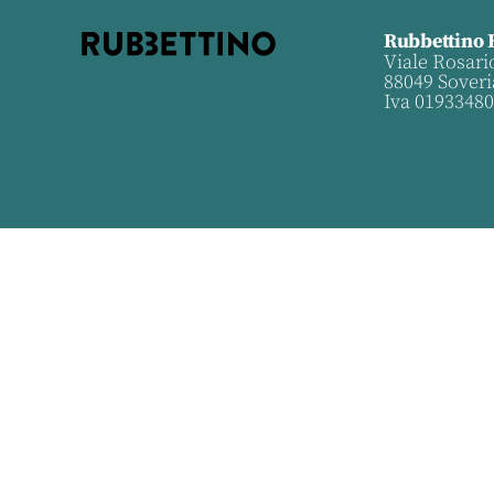
Rubbettino 
Viale Rosari
88049 Soveri
Iva 0193348