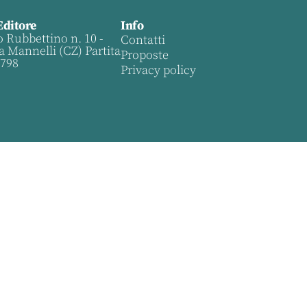
Editore
Info
o Rubbettino n. 10 -
Contatti
a Mannelli (CZ) Partita
Proposte
0798
Privacy policy