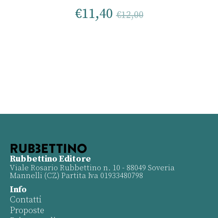
€
11,40
€
12,00
Rubbettino Editore
Viale Rosario Rubbettino n. 10 - 88049 Soveria
Mannelli (CZ) Partita Iva 01933480798
Info
Contatti
Proposte