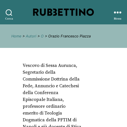
Rubbettino
Cerca
Menu
editore
Home
>
Autori
>
O
> Orazio Francesco Piazza
Vescovo di Sessa Aurunca,
Segretario della
Commissione Dottrina della
Fede, Annuncio e Catechesi
della Conferenza
Episcopale Italiana,
professore ordinario
emerito di Teologia
Dogmatica della PFTIM di
Napoli e già docente di Etica