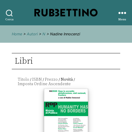
Rubbettino
Cerca
Menu
editore
Home
>
Autori
>
N
> Nadine Innocenzi
Libri
Titolo
ISBN
Prezzo
Novità
/
/
/
/