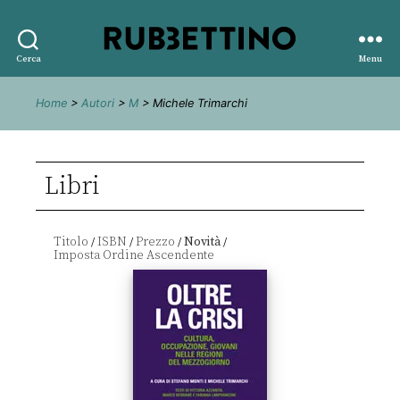
Rubbettino
Cerca
Menu
editore
Home
>
Autori
>
M
> Michele Trimarchi
Libri
Titolo
ISBN
Prezzo
Novità
/
/
/
/