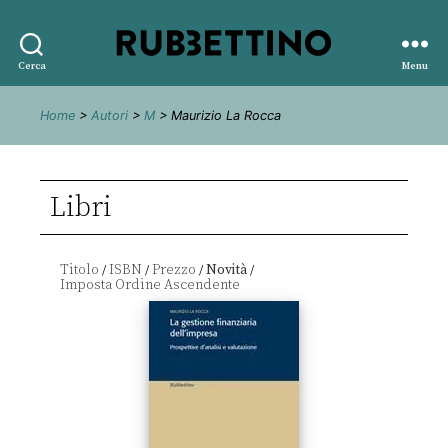
Rubbettino
Cerca
Menu
editore
Home
>
Autori
>
M
> Maurizio La Rocca
Libri
Titolo
ISBN
Prezzo
Novità
/
/
/
/