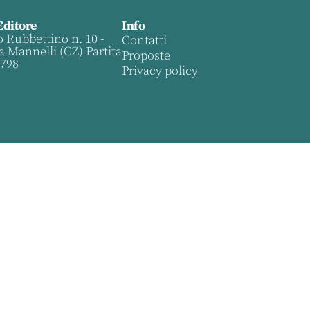
Editore
Info
o Rubbettino n. 10 -
Contatti
a Mannelli (CZ) Partita
Proposte
0798
Privacy policy