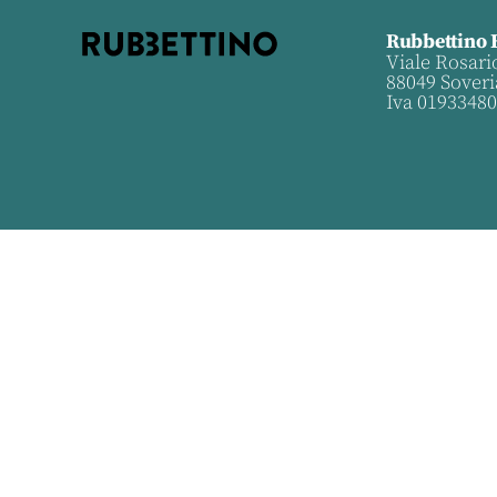
Rubbettino 
Viale Rosari
88049 Soveri
Iva 0193348