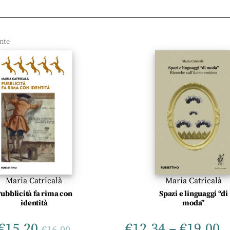
Maria Catricalà
Maria Catricalà
ubblicità fa rima con
Spazi e linguaggi “di
identità
moda”
€
15,20
€
12,34
–
€
19,00