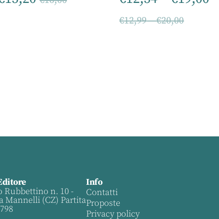
€
16,00
€
12,99
–
€
20,00
Editore
Info
o Rubbettino n. 10 -
Contatti
a Mannelli (CZ) Partita
Proposte
0798
Privacy policy