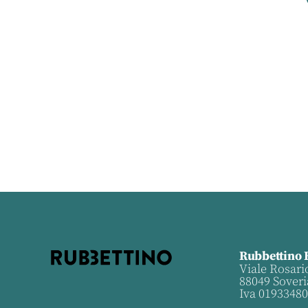
Rubbettino 
Viale Rosari
88049 Soveri
Iva 0193348