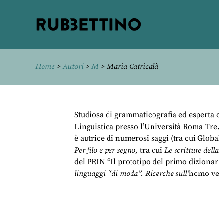
Rubbettino
editore
Home
>
Autori
>
M
> Maria Catricalà
Studiosa di grammaticografia ed esperta di
Linguistica presso l’Università Roma Tre
è autrice di numerosi saggi (tra cui Glob
Per filo e per segno
, tra cui
Le scritture dell
del PRIN “Il prototipo del primo dizionari
linguaggi “di moda”. Ricerche sull’
homo ves