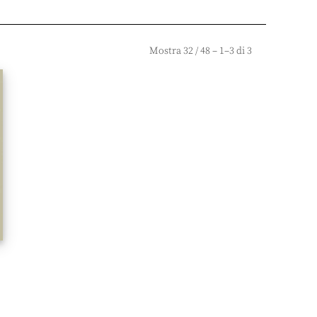
Mostra
32
/
48
– 1–3 di 3