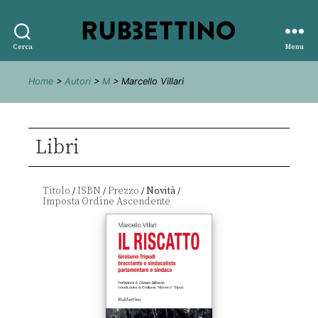
Rubbettino
Cerca
Menu
editore
Home
>
Autori
>
M
> Marcello Villari
Libri
Titolo
ISBN
Prezzo
Novità
/
/
/
/