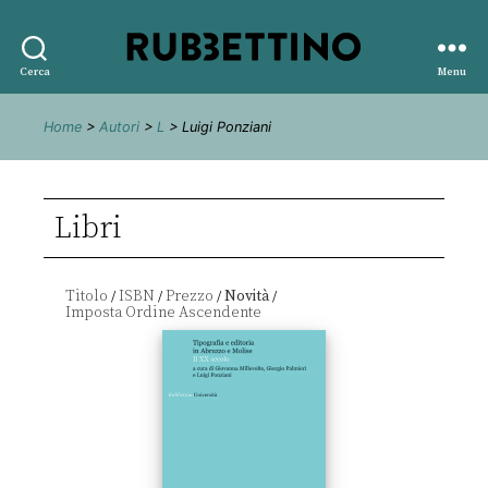
Rubbettino
Cerca
Menu
editore
Home
>
Autori
>
L
> Luigi Ponziani
Libri
Titolo
ISBN
Prezzo
Novità
/
/
/
/