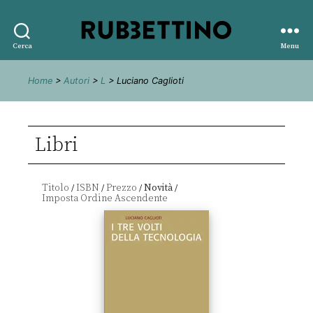
Rubbettino
Cerca
Menu
editore
Home
>
Autori
>
L
> Luciano Caglioti
Libri
Titolo
ISBN
Prezzo
Novità
/
/
/
/