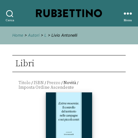
Rubbettino
Cerca
Menu
editore
Home
>
Autori
>
L
> Livio Antonelli
Libri
Titolo
ISBN
Prezzo
Novità
/
/
/
/