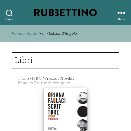
Rubbettino
Cerca
Menu
editore
Home
>
Autori
>
L
> Letizia D'Angelo
Libri
Titolo
ISBN
Prezzo
Novità
/
/
/
/