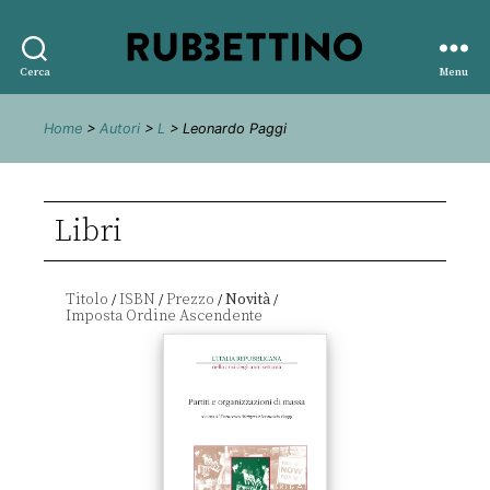
Rubbettino
Cerca
Menu
editore
Home
>
Autori
>
L
> Leonardo Paggi
Libri
Titolo
ISBN
Prezzo
Novità
/
/
/
/