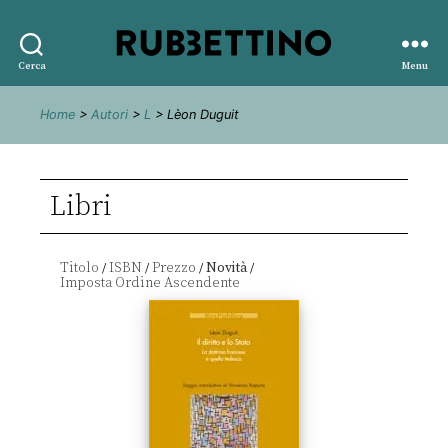
Rubbettino
Cerca
Menu
editore
Home
>
Autori
>
L
> Lèon Duguit
Libri
Titolo
ISBN
Prezzo
Novità
/
/
/
/