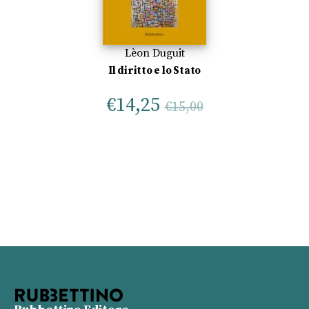
Lèon Duguit
Il diritto e lo Stato
€
14,25
€
15,00