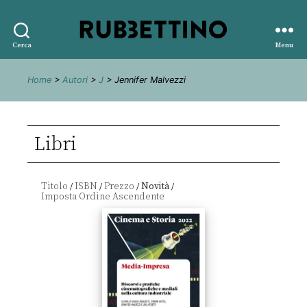
Rubbettino
Cerca
Menu
editore
Home
>
Autori
>
J
> Jennifer Malvezzi
Libri
Titolo
ISBN
Prezzo
Novità
/
/
/
/