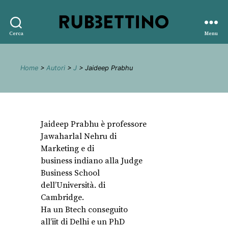
Rubbettino
Cerca
Menu
editore
Home
>
Autori
>
J
> Jaideep Prabhu
Jaideep Prabhu è professore
Jawaharlal Nehru di
Marketing e di
business indiano alla Judge
Business School
dell’Università. di
Cambridge.
Ha un Btech conseguito
all’iit di Delhi e un PhD