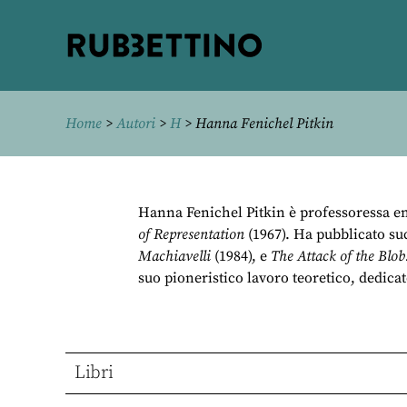
Rubbettino
editore
Home
>
Autori
>
H
> Hanna Fenichel Pitkin
Hanna Fenichel Pitkin è professoressa eme
of Representation
(1967). Ha pubblicato s
Machiavelli
(1984), e
The Attack of the Blob
suo pioneristico lavoro teoretico, dedica
Libri