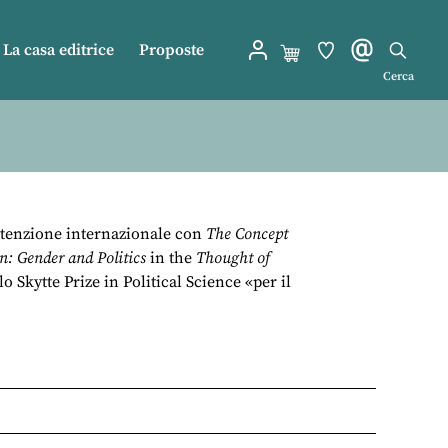
La casa editrice
Proposte
Cerca
attenzione internazionale con
The Concept
: Gender and Politics
in the
Thought of
o Skytte Prize in Political Science «per il