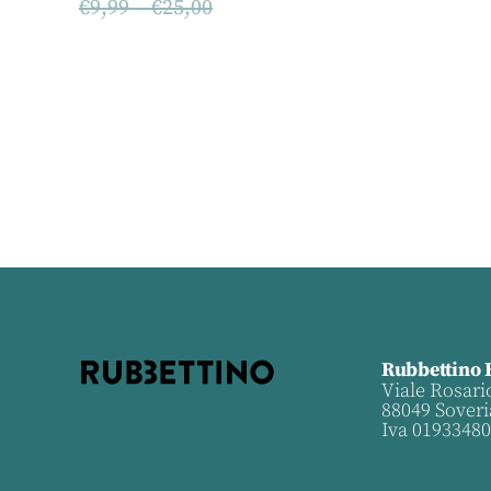
€
9,99
–
€
25,00
Rubbettino 
Viale Rosari
88049 Soveri
Iva 0193348