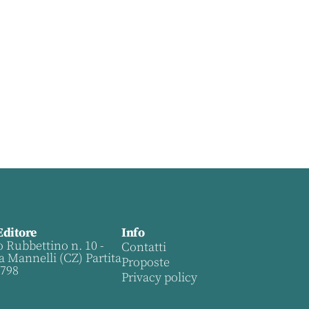
Editore
Info
o Rubbettino n. 10 -
Contatti
a Mannelli (CZ) Partita
Proposte
0798
Privacy policy