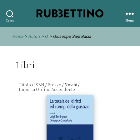
Rubbettino
Cerca
Menu
editore
Home
>
Autori
>
G
> Giuseppe Santalucia
Libri
Titolo
ISBN
Prezzo
Novità
/
/
/
/