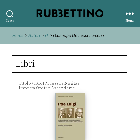
Rubbettino
Cerca
Menu
editore
Home
>
Autori
>
G
> Giuseppe De Lucia Lumeno
Libri
Titolo
ISBN
Prezzo
Novità
/
/
/
/