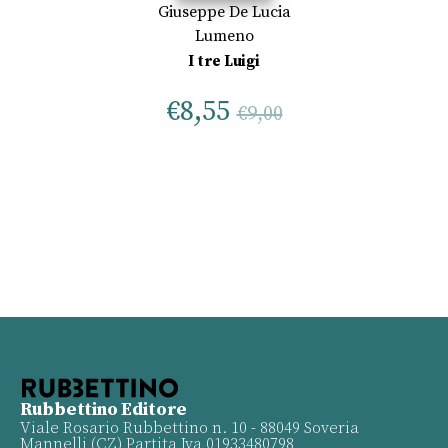
Giuseppe De Lucia
Lumeno
I tre Luigi
€
8,55
€
9,00
Rubbettino Editore
Viale Rosario Rubbettino n. 10 - 88049 Soveria
Mannelli (CZ) Partita Iva 01933480798