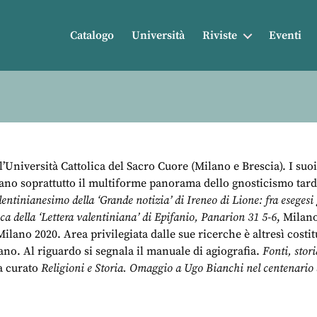
Catalogo
Università
Riviste
Eventi
 l’Università Cattolica del Sacro Cuore (Milano e Brescia). I suo
rdano soprattutto il multiforme panorama dello gnosticismo tard
lentinianesimo della ‘Grande notizia’ di Ireneo di Lione: fra esegesi
ica della ‘Lettera valentiniana’ di Epifanio, Panarion 31 5-6
, Milan
Milano 2020. Area privilegiata dalle sue ricerche è altresì costi
iano. Al riguardo si segnala il manuale di agiografia.
Fonti, stor
a curato
Religioni e Storia. Omaggio a Ugo Bianchi nel centenario 