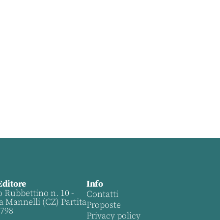
Editore
Info
o Rubbettino n. 10 -
Contatti
a Mannelli (CZ) Partita
Proposte
0798
Privacy policy