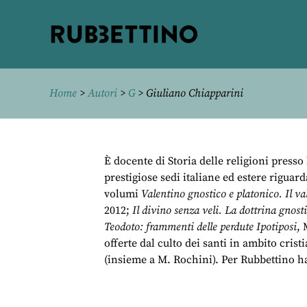
Rubbettino
editore
Home
>
Autori
>
G
> Giuliano Chiapparini
È docente di Storia delle religioni presso
prestigiose sedi italiane ed estere rigua
volumi
Valentino gnostico e platonico. Il va
2012;
Il divino senza veli. La dottrina gnost
Teodoto: frammenti delle perdute Ipotiposi
, 
offerte dal culto dei santi in ambito crist
(insieme a M. Rochini). Per Rubbettino h