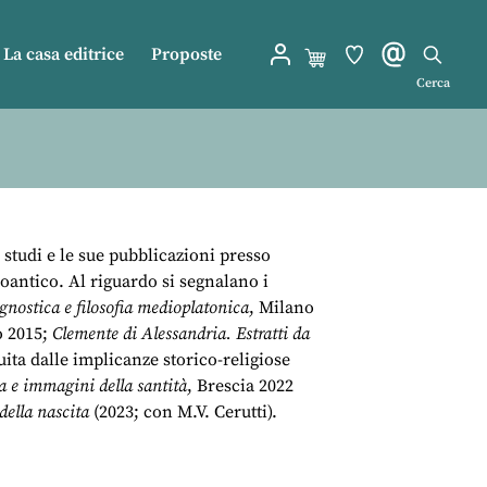
La casa editrice
Proposte
Cerca
i studi e le sue pubblicazioni presso
oantico. Al riguardo si segnalano i
 gnostica e filosofia medioplatonica
, Milano
o 2015;
Clemente di Alessandria. Estratti da
tuita dalle implicanze storico-religiose
ia e immagini della santità
, Brescia 2022
della nascita
(2023; con M.V. Cerutti).