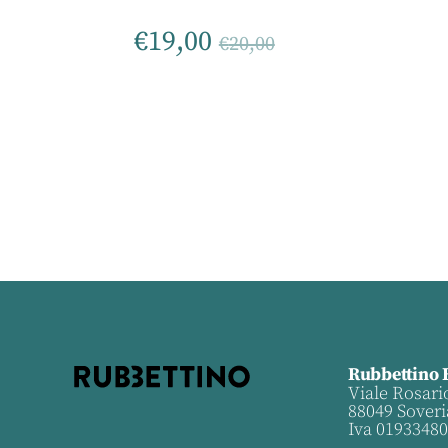
€
19,00
€
20,00
Rubbettino 
Viale Rosari
88049 Soveri
Iva 0193348