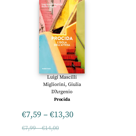
Luigi Mascilli
Migliorini
,
Giulia
D’Argenio
Procida
€
7,59
–
€
13,30
€
7,99
–
€
14,00