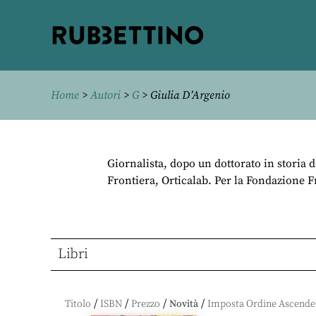
Rubbettino
editore
Home
>
Autori
>
G
> Giulia D’Argenio
Giornalista, dopo un dottorato in storia d
Frontiera, Orticalab. Per la Fondazione F
Libri
/
/
/
/
Titolo
ISBN
Prezzo
Novità