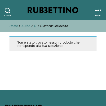
Rubbettino
Cerca
Menu
editore
Home
>
Autori
>
G
> Giovanna Millevolte
Non è stato trovato nessun prodotto che
corrisponde alla tua selezione.