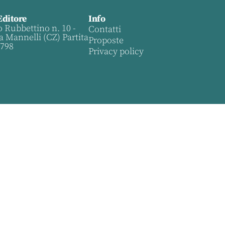
Editore
Info
o Rubbettino n. 10 -
Contatti
a Mannelli (CZ) Partita
Proposte
0798
Privacy policy