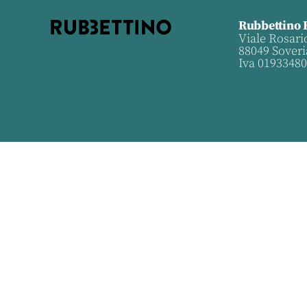
Rubbettino 
Viale Rosari
88049 Soveri
Iva 0193348