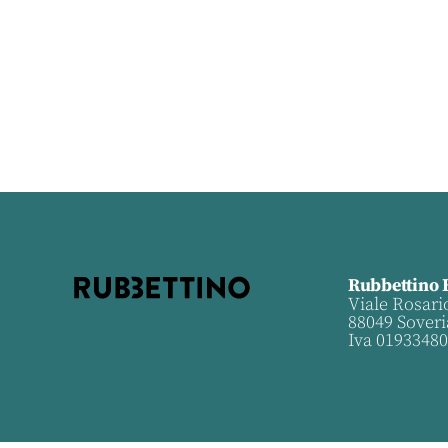
Rubbettino 
Viale Rosari
88049 Soveri
Iva 0193348