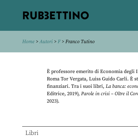
Rubbettino
editore
Home
>
Autori
>
F
> Franco Tutino
È professore emerito di Economia degli I
Roma Tor Vergata, Luiss Guido Carli. È st
finanziari. Tra i suoi libri,
La banca: econo
Editrice, 2019),
Parole in crisi – Oltre il Co
2023).
Libri