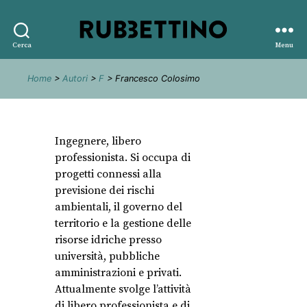
Rubbettino
Cerca
Menu
editore
Home
>
Autori
>
F
> Francesco Colosimo
Ingegnere, libero
professionista. Si occupa di
progetti connessi alla
previsione dei rischi
ambientali, il governo del
territorio e la gestione delle
risorse idriche presso
università, pubbliche
amministrazioni e privati.
Attualmente svolge l’attività
di libero professionista e di