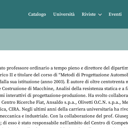
Catalogo
Università
Riviste
Eventi
ato professore ordinario a tempo pieno e direttore del diparti
rico II e titolare del corso di “Metodi di Progettazione Automob
 dalla sua istituzione (anno 2003). È autore di oltre centotrenta
 Costruzione di Macchine, Analisi della resistenza statica e a fa
mi interattivi di progettazione-produzione. Ha svolto collaboraz
Centro Ricerche Fiat, Ansaldo s.p.a., Olivetti O.C.N. s.p.a., Mer
ca, CIRA. Negli ultimi anni della carriera universitaria ha rivo
 meccanica e industriale. Con la collaborazione del prof. Giuse
; di esso è stato responsabile nell’ambito del Centro di Comp