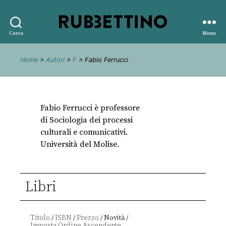
Rubbettino
Cerca
Menu
editore
Home
>
Autori
>
F
> Fabio Ferrucci
Fabio Ferrucci è professore
di Sociologia dei processi
culturali e comunicativi.
Università del Molise.
Libri
Titolo
ISBN
Prezzo
Novità
/
/
/
/