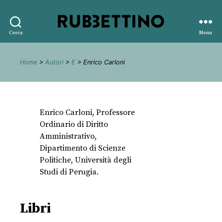
Rubbettino
Cerca
Menu
editore
Home
>
Autori
>
E
> Enrico Carloni
Enrico Carloni, Professore
Ordinario di Diritto
Amministrativo,
Dipartimento di Scienze
Politiche, Università degli
Studi di Perugia.
Libri