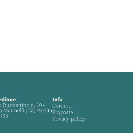
Editore
Info
o Rubbettino n. 10 -
Contatti
a Mannelli (CZ) Partita
Proposte
0798
Privacy policy