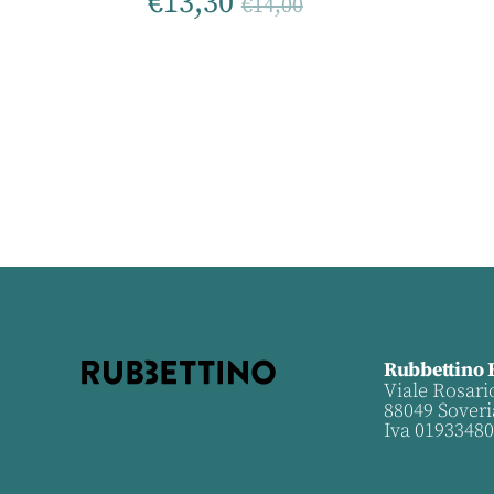
€
13,30
€
14,00
Rubbettino 
Viale Rosari
88049 Soveri
Iva 0193348