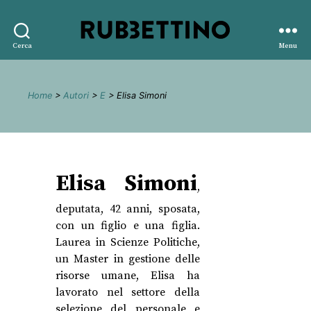
Rubbettino
Cerca
Menu
editore
Home
>
Autori
>
E
> Elisa Simoni
Elisa Simoni
,
deputata, 42 anni, sposata,
con un figlio e una figlia.
Laurea in Scienze Politiche,
un Master in gestione delle
risorse umane, Elisa ha
lavorato nel settore della
selezione del personale e