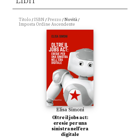
Libri
Titolo
ISBN
Prezzo
Novità
/
/
/
/
Elisa Simoni
Oltre il jobs act:
eresie per una
sinistra nell’era
digitale