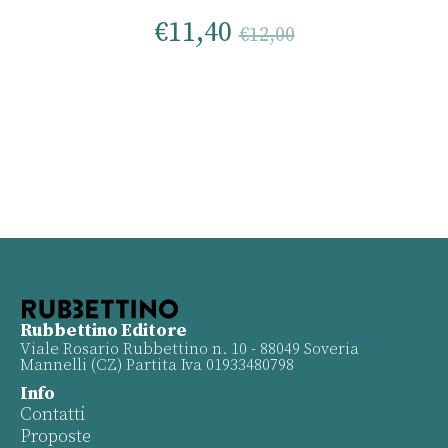
€
11,40
€
12,00
Rubbettino Editore
Viale Rosario Rubbettino n. 10 - 88049 Soveria
Mannelli (CZ) Partita Iva 01933480798
Info
Contatti
Proposte