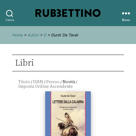
Rubbettino
Cerca
Menu
editore
Home
>
Autori
>
D
> Duret De Tavel
Libri
Titolo
ISBN
Prezzo
Novità
/
/
/
/