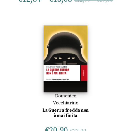
€
12,99
–
€
19,00
Domenico
Vecchiarino
La Guerra fredda non
è mai finita
€
20,90