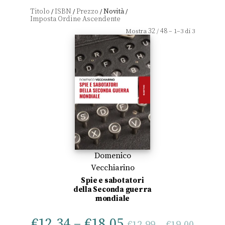
Titolo
ISBN
Prezzo
Novità
/
/
/
/
32
48
Mostra
/
– 1–3 di 3
Domenico
Vecchiarino
Spie e sabotatori
della Seconda guerra
mondiale
€
12,34
–
€
18,05