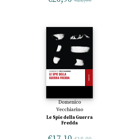
€
22,00
Domenico
Vecchiarino
Le Spie della Guerra
Fredda
€
17,10