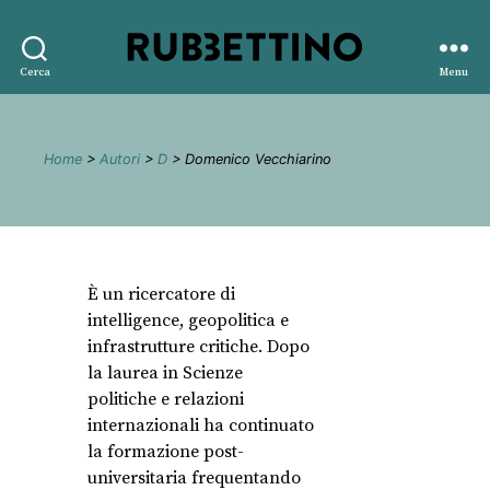
Rubbettino
Cerca
Menu
editore
Home
>
Autori
>
D
> Domenico Vecchiarino
È un ricercatore di
intelligence, geopolitica e
infrastrutture critiche. Dopo
la laurea in Scienze
politiche e relazioni
internazionali ha continuato
la formazione post-
universitaria frequentando