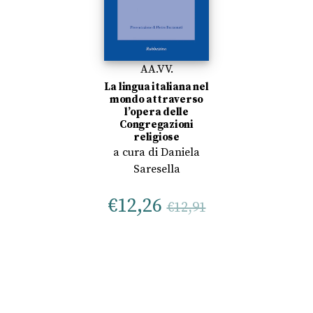
AA.VV.
La lingua italiana nel
mondo attraverso
l’opera delle
Congregazioni
religiose
a cura di
Daniela
Saresella
€
12,26
€
12,91