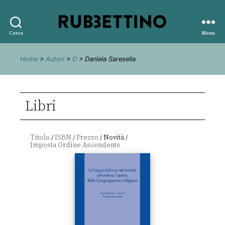
Rubbettino
Cerca
Menu
editore
Home
>
Autori
>
D
> Daniela Saresella
Libri
Titolo
ISBN
Prezzo
Novità
/
/
/
/