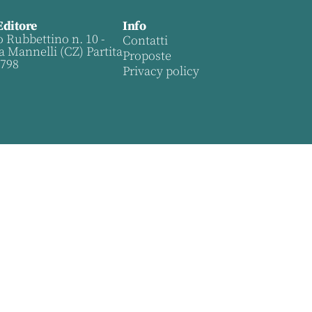
Editore
Info
o Rubbettino n. 10 -
Contatti
a Mannelli (CZ) Partita
Proposte
0798
Privacy policy