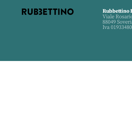
Rubbettino 
Viale Rosari
88049 Soveri
Iva 0193348