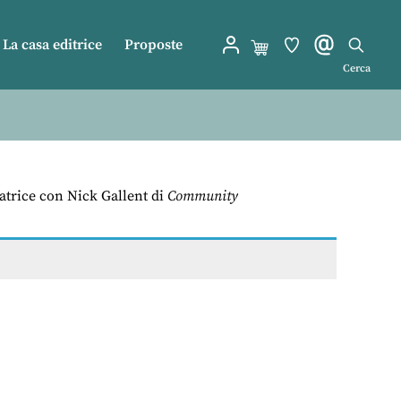
La casa editrice
Proposte
Cerca
ratrice con Nick Gallent di
Community