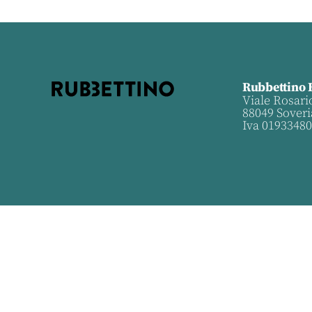
Rubbettino 
Viale Rosari
88049 Soveri
Iva 0193348