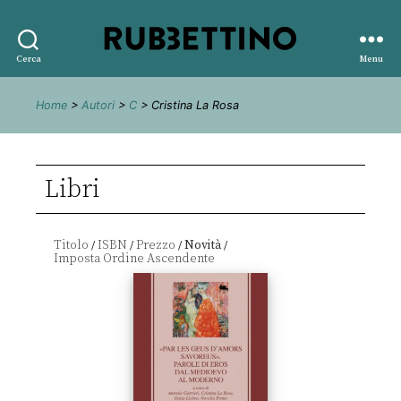
Rubbettino
Cerca
Menu
editore
Home
>
Autori
>
C
> Cristina La Rosa
Libri
Titolo
ISBN
Prezzo
Novità
/
/
/
/