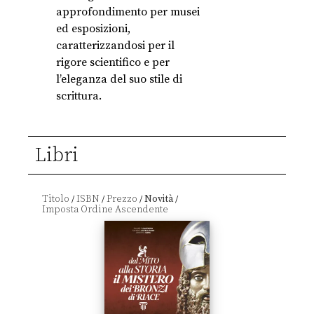
approfondimento per musei
ed esposizioni,
caratterizzandosi per il
rigore scientifico e per
l’eleganza del suo stile di
scrittura.
Libri
Titolo
ISBN
Prezzo
Novità
/
/
/
/