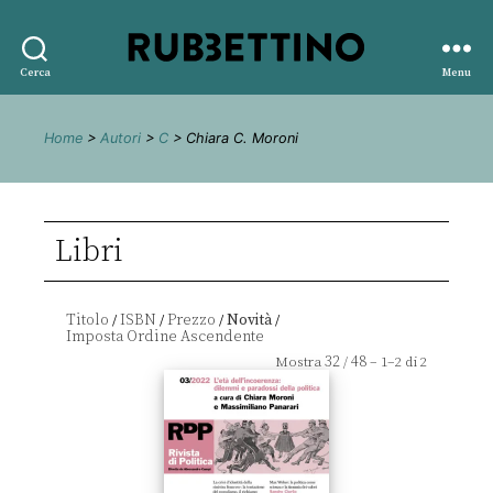
Rubbettino
Cerca
Menu
editore
Home
>
Autori
>
C
> Chiara C. Moroni
Libri
Titolo
ISBN
Prezzo
Novità
/
/
/
/
32
48
Mostra
/
– 1–2 di 2