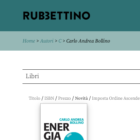
Rubbettino
editore
Home
>
Autori
>
C
> Carlo Andrea Bollino
Libri
/
/
/
/
Titolo
ISBN
Prezzo
Novità