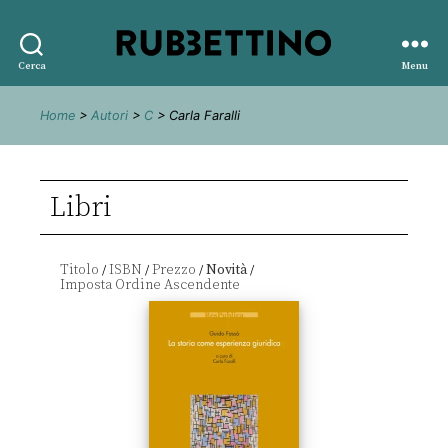
Rubbettino
Cerca
Menu
editore
Home
>
Autori
>
C
> Carla Faralli
Libri
Titolo
ISBN
Prezzo
Novità
/
/
/
/