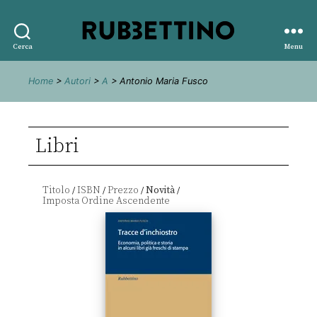
Rubbettino
Cerca
Menu
editore
Home
>
Autori
>
A
> Antonio Maria Fusco
Libri
Titolo
ISBN
Prezzo
Novità
/
/
/
/