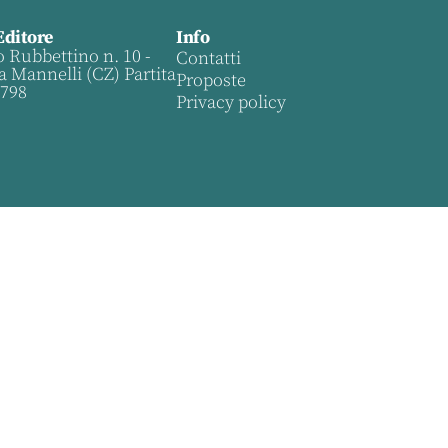
Editore
Info
o Rubbettino n. 10 -
Contatti
a Mannelli (CZ) Partita
Proposte
0798
Privacy policy