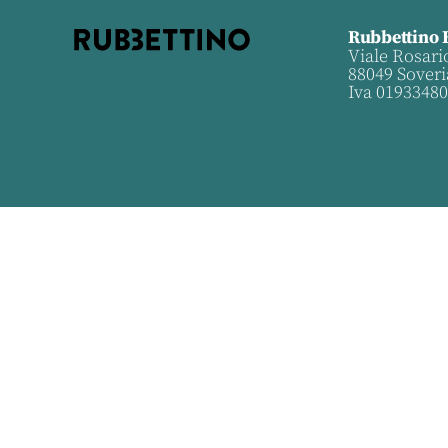
Rubbettino 
Viale Rosari
88049 Soveri
Iva 0193348