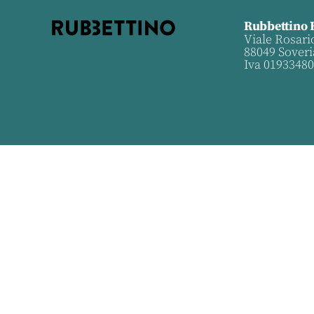
Rubbettino 
Viale Rosari
88049 Soveri
Iva 0193348