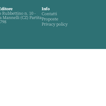
Editore
Info
o Rubbettino n. 10 -
Contatti
a Mannelli (CZ) Partita
Proposte
0798
Privacy policy