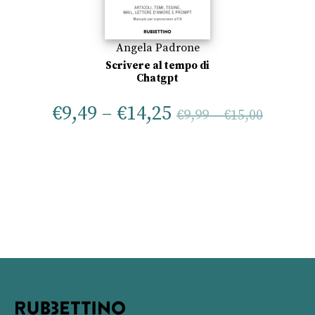
Angela Padrone
Scrivere al tempo di
Chatgpt
€
9,49
–
€
14,25
€
9,99
–
€
15,00