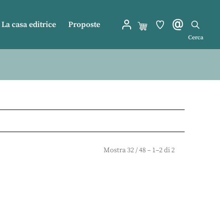
La casa editrice
Proposte
Cerca
Mostra
32
/
48
– 1–2 di 2