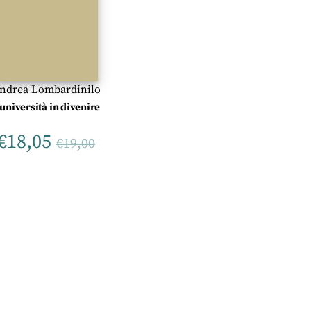
ndrea Lombardinilo
’università in divenire
€
18,05
€
19,00