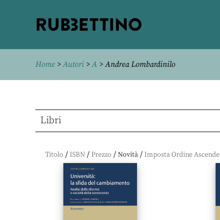
Rubbettino
editore
Home
>
Autori
>
A
> Andrea Lombardinilo
Libri
/
/
/
/
Titolo
ISBN
Prezzo
Novità