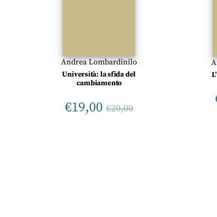
Andrea Lombardinilo
A
Università: la sfida del
L
cambiamento
€
19,00
€
20,00