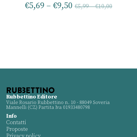
€
5,69
–
€
9,50
€
5,99
–
€
10,00
Rubbettino Editore
Viale Rosario Rubbettino n. 10 - 88049 Soveria
Mannelli (CZ) Partita Iva 01933480798
Info
Contatti
Proposte
Privacy policy