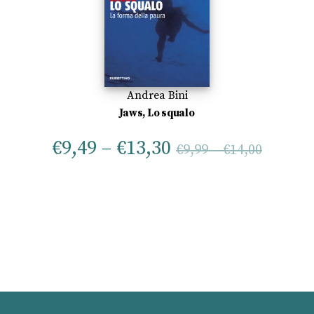
Andrea Bini
Jaws, Lo squalo
€
9,49
–
€
13,30
€
9,99
–
€
14,00