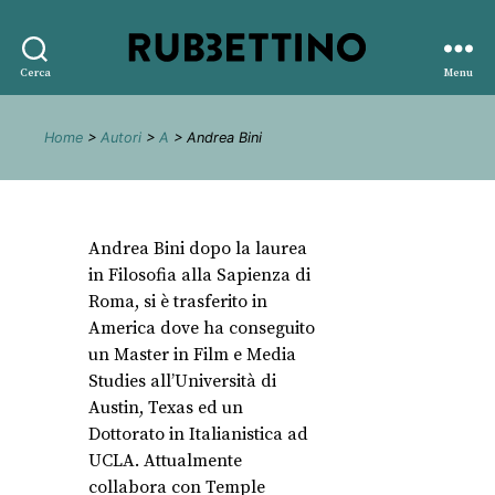
Rubbettino
Cerca
Menu
editore
Home
>
Autori
>
A
> Andrea Bini
Andrea Bini dopo la laurea
in Filosofia alla Sapienza di
Roma, si è trasferito in
America dove ha conseguito
un Master in Film e Media
Studies all’Università di
Austin, Texas ed un
Dottorato in Italianistica ad
UCLA. Attualmente
collabora con Temple