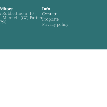
Editore
Info
o Rubbettino n. 10 -
Contatti
a Mannelli (CZ) Partita
Proposte
0798
Privacy policy