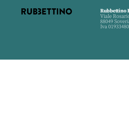
Rubbettino 
Viale Rosari
88049 Soveri
Iva 0193348